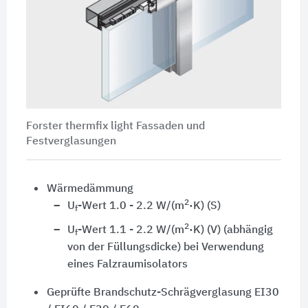
Forster thermfix light Fassaden und
Festverglasungen
Wärmedämmung
2
U
-Wert 1.0 - 2.2 W/(m
·K) (S)
f
2
U
-Wert 1.1 - 2.2 W/(m
·K) (V)
(abhängig
f
von der Füllungsdicke) bei Verwendung
eines Falzraumisolators
Geprüfte Brandschutz-Schrägverglasung EI30