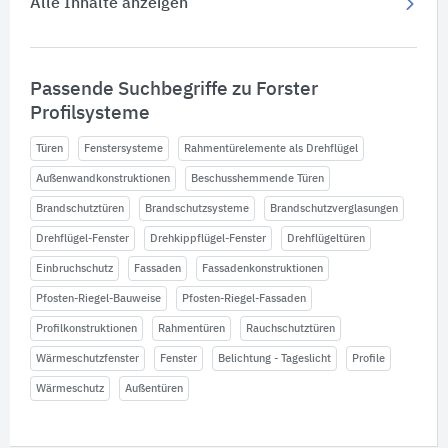
Alle Inhalte anzeigen
Passende Suchbegriffe zu Forster
Profilsysteme
Türen
Fenstersysteme
Rahmentürelemente als Drehflügel
Außenwandkonstruktionen
Beschusshemmende Türen
Brandschutztüren
Brandschutzsysteme
Brandschutzverglasungen
Drehflügel-Fenster
Drehkippflügel-Fenster
Drehflügeltüren
Einbruchschutz
Fassaden
Fassadenkonstruktionen
Pfosten-Riegel-Bauweise
Pfosten-Riegel-Fassaden
Profilkonstruktionen
Rahmentüren
Rauchschutztüren
Wärmeschutzfenster
Fenster
Belichtung - Tageslicht
Profile
Wärmeschutz
Außentüren