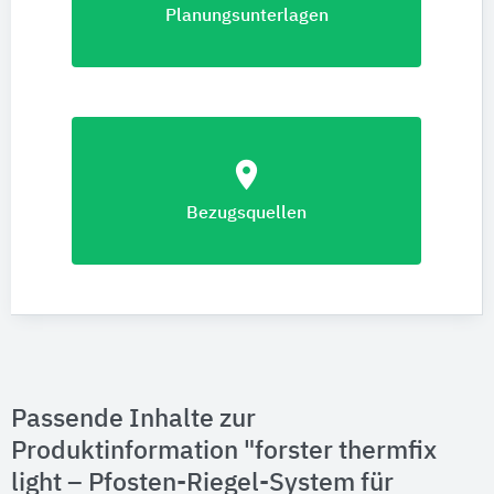
Planungsunterlagen
location_on
Bezugsquellen
Passende Inhalte zur
Produktinformation "forster thermfix
light – Pfosten-Riegel-System für