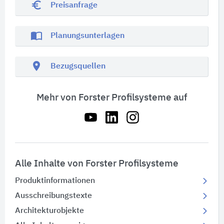
euro_symbol
Preisanfrage
import_contacts
Planungsunterlagen
location_on
Bezugsquellen
Mehr von Forster Profilsysteme auf
Alle Inhalte von Forster Profilsysteme
Produktinformationen
Ausschreibungstexte
Architekturobjekte