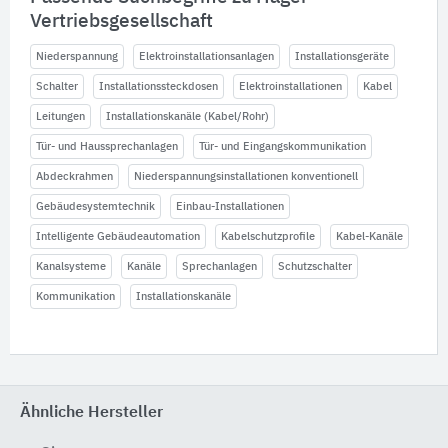
Vertriebsgesellschaft
Niederspannung
Elektroinstallationsanlagen
Installationsgeräte
Schalter
Installationssteckdosen
Elektroinstallationen
Kabel
Leitungen
Installationskanäle (Kabel/Rohr)
Tür- und Haussprechanlagen
Tür- und Eingangskommunikation
Abdeckrahmen
Niederspannungsinstallationen konventionell
Gebäudesystemtechnik
Einbau-Installationen
Intelligente Gebäudeautomation
Kabelschutzprofile
Kabel-Kanäle
Kanalsysteme
Kanäle
Sprechanlagen
Schutzschalter
Kommunikation
Installationskanäle
Ähnliche Hersteller