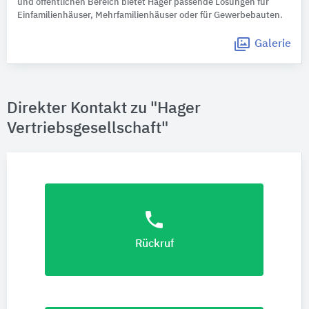
und öffent­li­chen Bereich bietet Hager passende Lösungen für
Einfamilienhäuser, Mehrfamilienhäuser oder für Gewerbebauten.
Galerie
Direkter Kontakt zu "Hager
Vertriebsgesellschaft"
phone
Rückruf