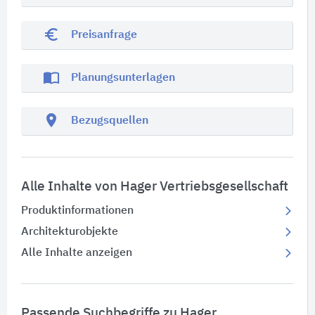
euro_symbol
Preisanfrage
import_contacts
Planungsunterlagen
location_on
Bezugsquellen
Alle Inhalte von Hager Vertriebsgesellschaft
Produktinformationen
Architekturobjekte
Alle Inhalte anzeigen
Passende Suchbegriffe zu Hager