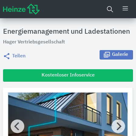
Ener­gie­ma­na­ge­ment und La­de­sta­ti­o­nen
Hager Vertriebsgesellschaft
Galerie
Teilen
Kostenloser Infoservice