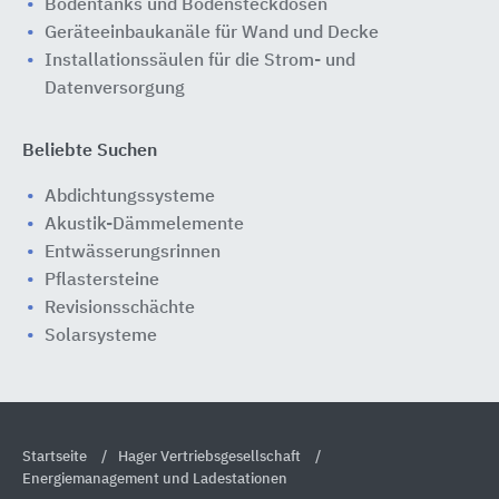
Bodentanks und Bodensteckdosen
Geräteeinbaukanäle für Wand und Decke
Installationssäulen für die Strom- und
Datenversorgung
Beliebte Suchen
Abdichtungssysteme
Akustik-Dämmelemente
Entwässerungsrinnen
Pflastersteine
Revisionsschächte
Solarsysteme
Startseite
Hager Vertriebsgesellschaft
Ener­gie­ma­na­ge­ment und La­de­sta­ti­o­nen