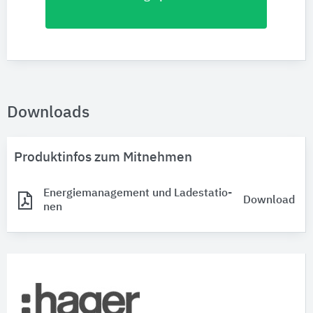
Downloads
Produktinfos zum Mitnehmen
Ener­gie­ma­na­ge­ment und La­de­sta­ti­o­
Download
nen