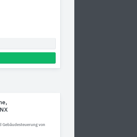
me,
KNX
nd Gebäudesteuerung von