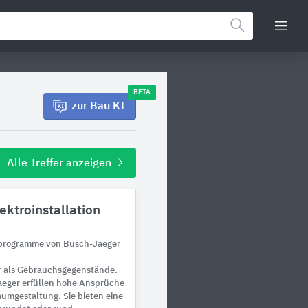
BETA
zur Bau KI
Alle Treffer anzeigen
lektroinstallation
rprogramme von Busch-Jaeger
r als Gebrauchsgegenstände.
eger erfüllen hohe Ansprüche
aumgestaltung. Sie bieten eine