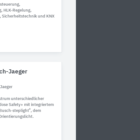
tsteuerung,
g, HLK-Regelung,
 Sicherheitstechnik und KNX
sch-Jaeger
-Jaeger
ktrum unterschiedlicher
ose Safety+ mit integriertem
®
Busch-steplight
, dem
Orientierungslicht.