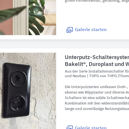
große Formenvielfalt, geradlinig, ab
Galerie
starten
Unterputz-Schaltersyste
Bakelit®, Duroplast und 
Aus der Serie Installationsschalter 
und Neubau | THPG von THPG (Thomas
Die Unterputzserien umfassen Dreh-,
ebenso wie Wipptaster und diverse A
Schaltern ist eine solide Schaltmecha
Kombination mit den widerstandsfähi
lange und zuverlässige Nutzungsdaue
Galerie
starten