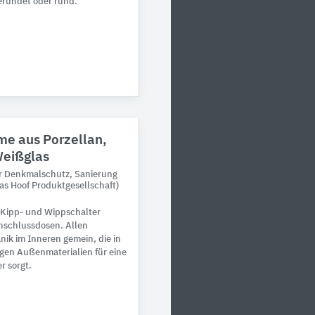
gerundet oder rund.
me aus Porzellan,
Weißglas
für Denkmalschutz, Sanierung
 Hoof Produktgesellschaft)
 Kipp- und Wippschalter
nschlussdosen. Allen
nik im Inneren gemein, die in
gen Außenmaterialien für eine
r sorgt.