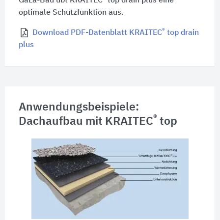
GaLa-Bau übt KRAITEC
top drain plus eine
optimale Schutzfunktion aus.
®
Download PDF-Datenblatt KRAITEC
top drain
plus
Anwendungsbeispiele:
®
Dachaufbau mit KRAITEC
top