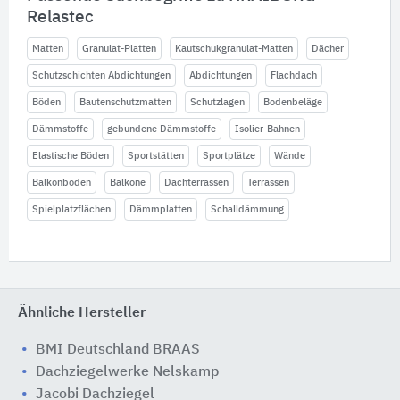
Relastec
Matten
Granulat-Platten
Kautschukgranulat-Matten
Dächer
Schutzschichten Abdichtungen
Abdichtungen
Flachdach
Böden
Bautenschutzmatten
Schutzlagen
Bodenbeläge
Dämmstoffe
gebundene Dämmstoffe
Isolier-Bahnen
Elastische Böden
Sportstätten
Sportplätze
Wände
Balkonböden
Balkone
Dachterrassen
Terrassen
Spielplatzflächen
Dämmplatten
Schalldämmung
Ähnliche Hersteller
BMI Deutschland BRAAS
Dachziegelwerke Nelskamp
Jacobi Dachziegel