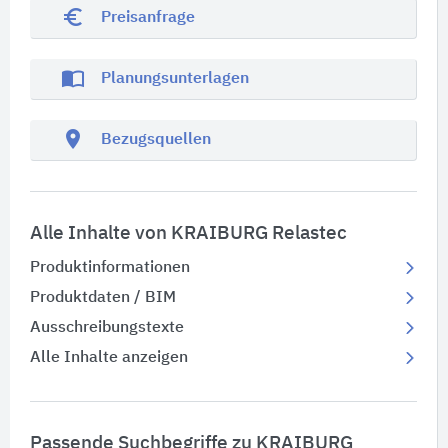
euro_symbol
Preisanfrage
import_contacts
Planungsunterlagen
location_on
Bezugsquellen
Alle Inhalte von KRAIBURG Relastec
Produktinformationen
Produktdaten / BIM
Ausschreibungstexte
Alle Inhalte anzeigen
Passende Suchbegriffe zu KRAIBURG