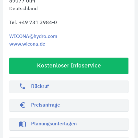
89077
Ulm
Deutschland
Tel. +49 731 3984-0
WICONA@hydro.com
www.wicona.de
Kostenloser Infoservice
phone
Rückruf
euro_symbol
Preisanfrage
import_contacts
Planungsunterlagen