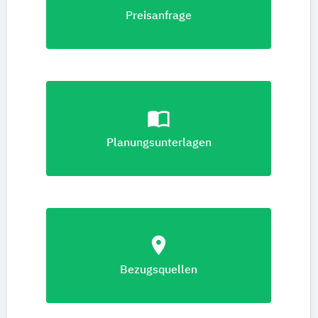
Preisanfrage
import_contacts
Planungsunterlagen
location_on
Bezugsquellen