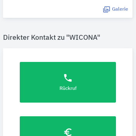
Galerie
Direkter Kontakt zu "WICONA"
phone
Rückruf
euro_symbol