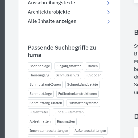
Ausschreibungstexte
Architekturobjekte
Alle Inhalte anzeigen
B
S
Passende Suchbegriffe zu
B
fuma
M
Bodenbeläge
Eingangsmatten
Böden
b
Hauseingang
Schmutzschutz
Fußböden
d
S
Schmutzfang-Zonen
Schmutzfangbeläge
u
Schmutzfänge
Fußbodenkonstruktionen
Schmutzfang-Matten
Fußmattensysteme
Fußabtreter
Einbau-Fußmatten
Abtretmatten
Ripsmatten
Innenraumausstattungen
Außenausstattungen