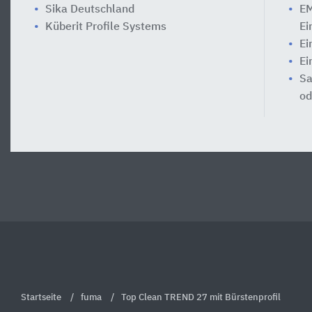
Sika Deutschland
EM
Küberit Profile Systems
Ei
Ei
Ei
Sa
od
Startseite
fuma
Top Clean TREND 27 mit Bürstenprofil