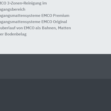
CO 3-Zonen-Reinigung im
ngangsbereich
ngangsmattensysteme EMCO Premium
ngangsmattensysteme EMCO Original
uberlauf von EMCO als Bahnen, Matten
er Bodenbelag