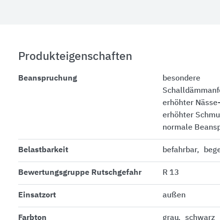
Produkteigenschaften
Beanspruchung
besondere
Schalldämmanf
erhöhter Nässe
erhöhter Schmu
normale Beans
Belastbarkeit
befahrbar
beg
Bewertungsgruppe Rutschgefahr
R 13
Einsatzort
außen
Farbton
grau
schwarz