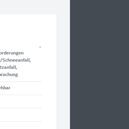
orderungen
-/Schneeanfall
tzanfall
pruchung
ehbar