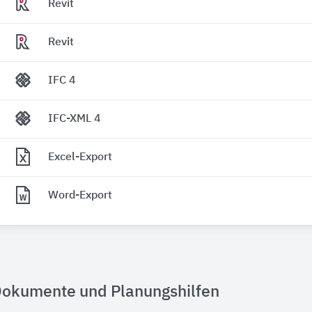
Revit
Revit
IFC 4
IFC-XML 4
Excel-Export
Word-Export
okumente und Planungshilfen