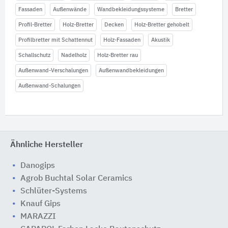
Fassaden
Außenwände
Wandbekleidungssysteme
Bretter
Profil-Bretter
Holz-Bretter
Decken
Holz-Bretter gehobelt
Profilbretter mit Schattennut
Holz-Fassaden
Akustik
Schallschutz
Nadelholz
Holz-Bretter rau
Außenwand-Verschalungen
Außenwandbekleidungen
Außenwand-Schalungen
Ähnliche Hersteller
Danogips
Agrob Buchtal Solar Ceramics
Schlüter-Systems
Knauf Gips
MARAZZI