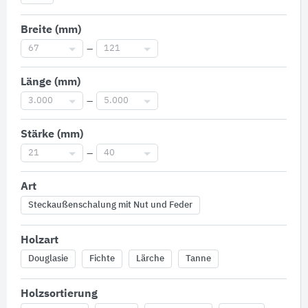
Breite (mm)
67
–
121
Länge (mm)
3.000
–
5.000
Stärke (mm)
21
–
40
Art
Steckaußenschalung mit Nut und Feder
Holzart
Douglasie
Fichte
Lärche
Tanne
Holzsortierung