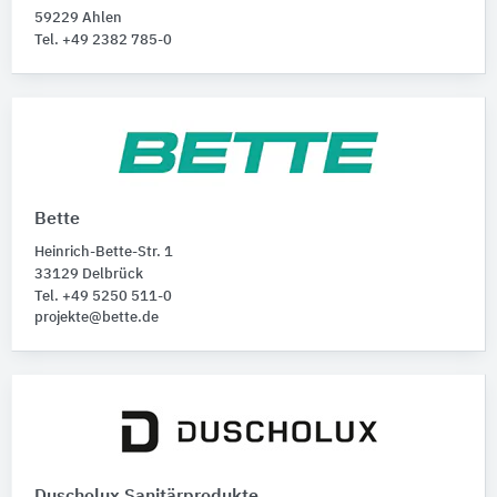
Badewannen
59229 Ahlen
Tel. +49 2382 785-0
Baufunktionen
Bitte auswählen
Bette
Heinrich-Bette-Str. 1
33129 Delbrück
Tel. +49 5250 511-0
projekte@bette.de