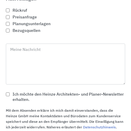
ökologische Qualität durch eine EPD
(Environmental Product Declaration) nach.
Rückruf
Preisanfrage
Unternehmen
Planungsunterlagen
Bezugsquellen
Das Familienunternehmen mit über 60-jähriger
Geschichte hat sich exklusiv auf die Prozesse
Stahlumformung und Emaillierung spezialisiert.
Meine Nachricht
Heute sind am Produktions- und Verwaltungssitz
in Delbrück 379 Mitarbeiter beschäftigt.
Ausschließlich hier und made in Germany werden
mehr als 600 verschiedene Modelle von
Badewannen, Duschwannen und Waschtischen in
einer Vielzahl an Oberflächenfarben hergestellt.
Ich möchte den Heinze Architekten- und Planer-Newsletter
erhalten.
BetteBaulabor
Mit dem Absenden erkläre ich mich damit einverstanden, dass die
Heinze GmbH meine Kontaktdaten und Bürodaten zum Kundenservice
Das BetteBaulabor in Delbrück ist ein Schulungs-
speichert und diese an den Empfänger übermittelt. Die Einwilligung kann
und Besucherzentrum, das auf viele Fragen der
ich jederzeit widerrufen. Näheres erläutert der
Datenschutzhinweis
.