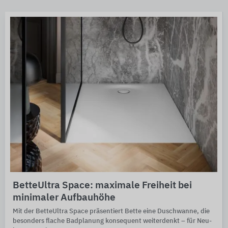
BetteUltra Space: maximale Freiheit bei
minimaler Aufbauhöhe
Mit der BetteUltra Space prä­sen­tiert Bette eine Dusch­wanne, die
be­son­ders flache Bad­pla­nung kon­sequent weiter­denkt – für Neu­