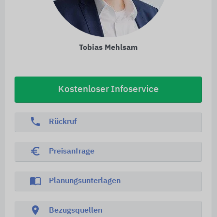
Tobias Mehlsam
Kostenloser Infoservice
phone
Rückruf
euro_symbol
Preisanfrage
import_contacts
Planungsunterlagen
location_on
Bezugsquellen