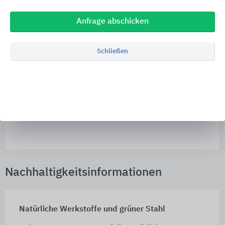
Architektur- und Haustechnikanbindung der
Produkte eine Antwort gibt. In den Schulungs- und
Anfrage abschicken
Vortragsräumen finden Seminare für Handwerk,
Architekten und Planer statt . Sichere
Schnittstellen zum Gebäude und praxisorientierte
Schließen
Installationstechnik rund um das Badobjekt von
Bette lassen sich hier erklären und in der Praxis
erproben. Das Herzstück der Anlage ist ein
Schalllabor, in dem normgerechte Prüfzyklen rund
um den Schallschutz simuliert werden können.
Nachhaltigkeitsinformationen
Natürliche Werkstoffe und grüner Stahl