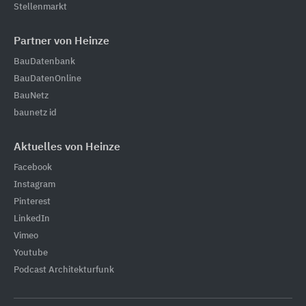
Stellenmarkt
Partner von Heinze
BauDatenbank
BauDatenOnline
BauNetz
baunetz id
Aktuelles von Heinze
Facebook
Instagram
Pinterest
LinkedIn
Vimeo
Youtube
Podcast Architekturfunk