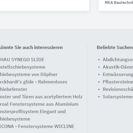
MEA Bautechni
önnte Sie auch interessieren
Beliebte Suchen
EHAU SYNEGO SLIDE
Abdichtungs
stellschiebesysteme
Akustik-Däm
hiebesysteme von Döpfner
Entwässerung
rckhardt's glide - Rahmenloses
Pflasterstein
hiebefenster
Revisionssch
nster und Türen aus acetyliertem Holz
Solarsysteme
roal Fenstersysteme aus Aluminium
nsterprofilsystem Elegant und
hiebesysteme
CONA - Fenstersysteme WICLINE