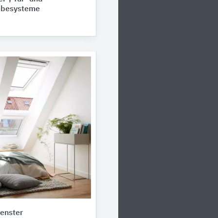
ebesysteme
enster