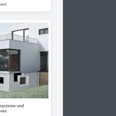
land
systeme und
nte