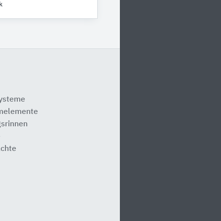
k
systeme
melemente
srinnen
e
ächte