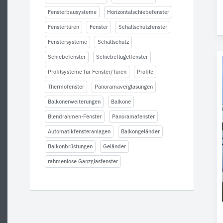
Fensterbausysteme
Horizontalschiebefenster
Fenstertüren
Fenster
Schallschutzfenster
Fenstersysteme
Schallschutz
Schiebefenster
Schiebeflügelfenster
Profilsysteme für Fenster/Türen
Profile
Thermofenster
Panoramaverglasungen
Balkonerweiterungen
Balkone
Blendrahmen-Fenster
Panoramafenster
Automatikfensteranlagen
Balkongeländer
Balkonbrüstungen
Geländer
rahmenlose Ganzglasfenster