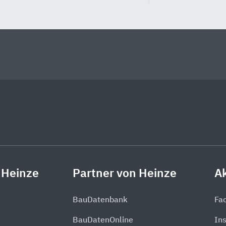
 Heinze
Partner von Heinze
Ak
BauDatenbank
Fa
BauDatenOnline
In