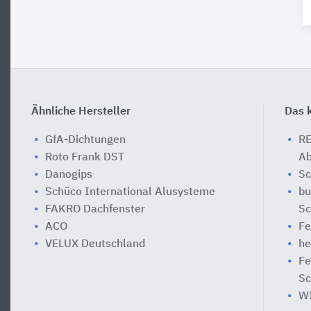
Ähnliche Hersteller
Das k
GfA-Dichtungen
R
Roto Frank DST
Ab
Danogips
Sc
Schüco International Alusysteme
bu
FAKRO Dachfenster
Sc
ACO
Fe
VELUX Deutschland
he
Fe
Sc
WI