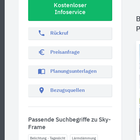
Kostenloser
Infoservice
B
P
phone
Rückruf
euro_symbol
Preisanfrage
import_contacts
Planungsunterlagen
location_on
Bezugsquellen
Passende Suchbegriffe zu Sky-
Frame
Belichtung - Tageslicht
Lärmdämmung