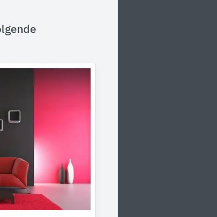
olgende