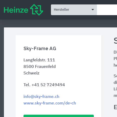
Hersteller
Sky-Frame AG
D
P
Langfeldstr. 111
h
8500
Frauenfeld
Schweiz
S
d
Tel. +41 52 7249494
L
m
info@sky-frame.ch
www.sky-frame.com/de-ch
E