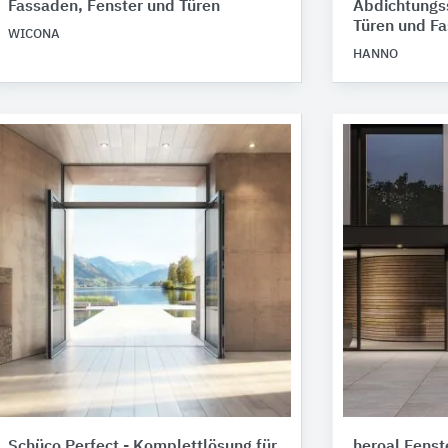
Fassaden, Fenster und Türen
Abdichtungss
Türen und F
WICONA
HANNO
Schüco Perfect - ​​Komplettlösung für
heroal Fenste