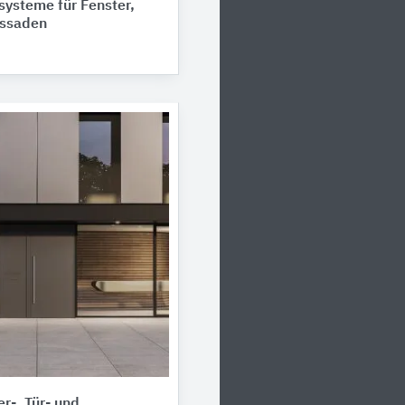
ysteme für Fenster,
assaden
r-, Tür- und