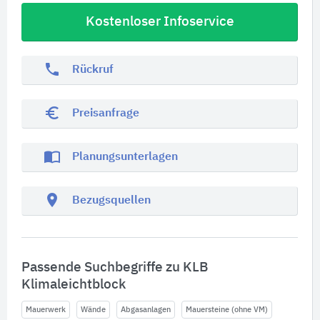
Kostenloser Infoservice
phone
Rückruf
euro_symbol
Preisanfrage
import_contacts
Planungsunterlagen
location_on
Bezugsquellen
Passende Suchbegriffe zu KLB
Klimaleichtblock
Mauerwerk
Wände
Abgasanlagen
Mauersteine (ohne VM)