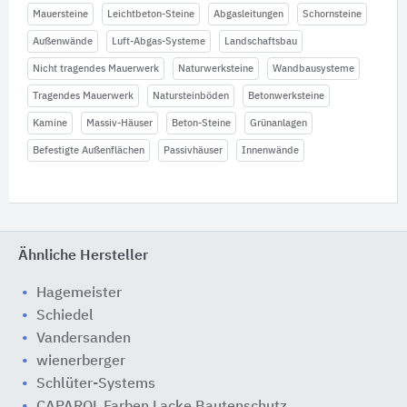
Mauersteine
Leichtbeton-Steine
Abgasleitungen
Schornsteine
Außenwände
Luft-Abgas-Systeme
Landschaftsbau
Nicht tragendes Mauerwerk
Naturwerksteine
Wandbausysteme
Tragendes Mauerwerk
Natursteinböden
Betonwerksteine
Kamine
Massiv-Häuser
Beton-Steine
Grünanlagen
Befestigte Außenflächen
Passivhäuser
Innenwände
Ähnliche Hersteller
Hagemeister
Schiedel
Vandersanden
wienerberger
Schlüter-Systems