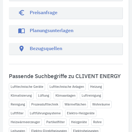
euro_symbol
Preisanfrage
import_contacts
Planungsunterlagen
location_on
Bezugsquellen
Passende Suchbegriffe zu CLIVENT ENERGY
Lufttechnische Geräte
Lufttechnische Anlagen
Heizung
Klimatisierung
Lüftung
Klimaanlagen
Luftreinigung
Reinigung
Prozesslufttechnik
Wärmeflächen
Wohnräume
Luftfilter
Luftführungssysteme
Elektro-Heizgeräte
Heizwärmeerzeuger
Partikelfilter
Heizgeräte
Rohre
Leitungen
Elektro-Direktheizungen
Elektroheizungen