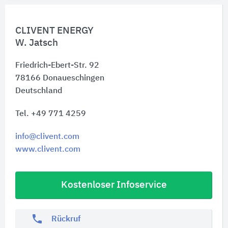
CLIVENT ENERGY
W. Jatsch
Friedrich-Ebert-Str. 92
78166
Donaueschingen
Deutschland
Tel. +49 771 4259
info@clivent.com
www.clivent.com
Kostenloser Infoservice
phone
Rückruf