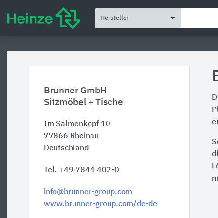
Hersteller
Brunner GmbH
D
Sitzmöbel + Tische
P
e
Im Salmenkopf 10
77866
Rheinau
S
Deutschland
d
L
Tel. +49 7844 402-0
m
info@brunner-group.com
www.brunner-group.com/de-de