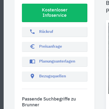
B
Kostenloser
P
Infoservice
phone
Rückruf
euro_symbol
Preisanfrage
import_contacts
Planungsunterlagen
location_on
Bezugsquellen
Passende Suchbegriffe zu
Brunner