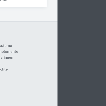
Wilke
systeme
melemente
srinnen
e
ächte