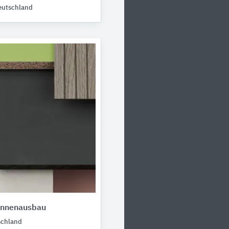
eutschland
Innenausbau
schland