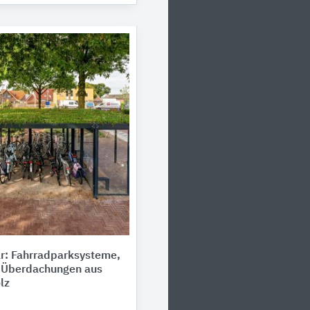
r: Fahrradparksysteme,
d Überdachungen aus
lz