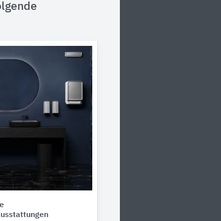
olgende
e
usstattungen