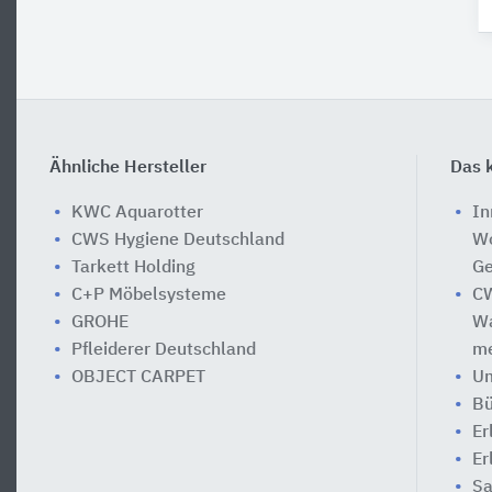
Ähnliche Hersteller
Das k
KWC Aquarotter
In
CWS Hygiene Deutschland
Wo
Tarkett Holding
Ge
C+P Möbelsysteme
CW
GROHE
Wa
Pfleiderer Deutschland
me
OBJECT CARPET
Um
Bü
Er
Er
Sa