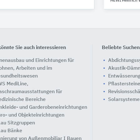
HEWI Heinrich 
önnte Sie auch interessieren
Beliebte Suchen
nenausbau und Einrichtungen für
Abdichtungs
hnen, Arbeiten und im
Akustik-Däm
sundheitswesen
Entwässerung
S MediLine,
Pflasterstein
schraumausstattungen für
Revisionssch
dizinische Bereiche
Solarsysteme
kleide- und Garderobeneinrichtungen
ro- und Objekteinrichtungen
lau Sitzgruppen
lau Bänke
nierung von Außenmobiliar I Bauen