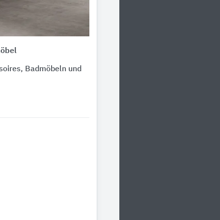
möbel
ssoires, Badmöbeln und