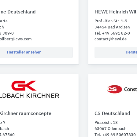
ne Deutschland
HEWI Heinrich Wil
za 1a
Prof.-Bier-Str. 1-5
ch
34454 Bad Arolsen
3 309-0
Tel. +49 5691 82-0
tollbert@cws.com
contact@hewi.de
Hersteller ansehen
Herst
Kirchner raumconcepte
CS Deutschland
z 7
Pirazzistr. 18
lbach
63067 Offenbach
24 67560
Tel. +49 69 50607830