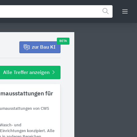
BETA
zur Bau KI
Alle Treffer anzeigen
mausstattungen für
aumausstattungen von CWS
r Wasch- und
inrichtungen konzipiert. Alle
h in anderen Bereichen