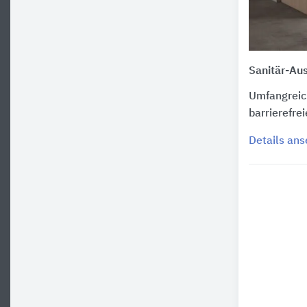
Sanitär-Au
Umfangreic
barrierefre
Details an