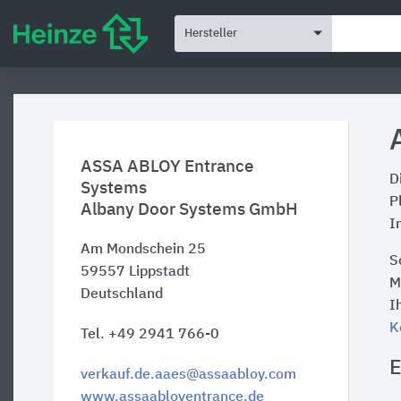
Hersteller
ASSA ABLOY Entrance
D
Systems
P
Albany Door Systems GmbH
I
Am Mondschein 25
S
59557
Lippstadt
M
Deutschland
I
K
Tel. +49 2941 766-0
E
verkauf.de.aaes@assaabloy.com
www.assaabloyentrance.de