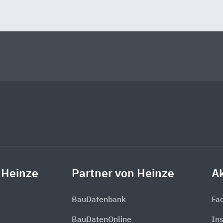
 Heinze
Partner von Heinze
Ak
BauDatenbank
Fa
BauDatenOnline
In