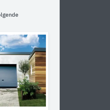
olgende