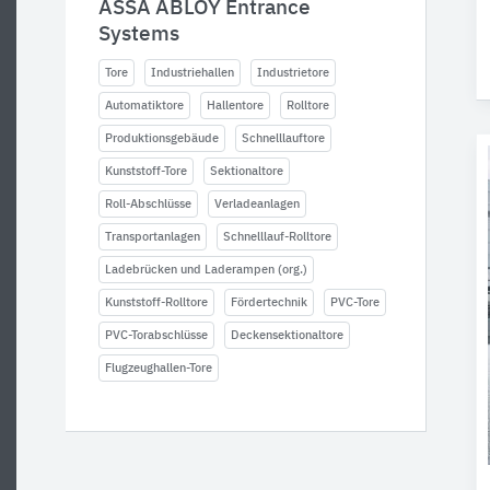
ASSA ABLOY Entrance
Systems
Tore
Industriehallen
Industrietore
Automatiktore
Hallentore
Rolltore
Produktionsgebäude
Schnelllauftore
Kunststoff-Tore
Sektionaltore
Roll-Abschlüsse
Verladeanlagen
Transportanlagen
Schnelllauf-Rolltore
Ladebrücken und Laderampen (org.)
Kunststoff-Rolltore
Fördertechnik
PVC-Tore
PVC-Torabschlüsse
Deckensektionaltore
Flugzeughallen-Tore