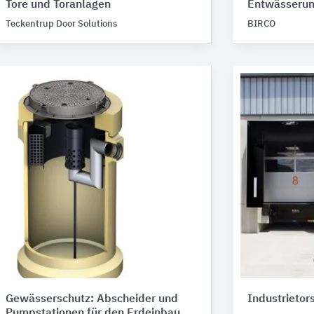
Tore und Toranlagen
Entwässerun
Teckentrup Door Solutions
BIRCO
Gewässerschutz: Abscheider und
Industrietor
Pumpstationen für den Erdeinbau