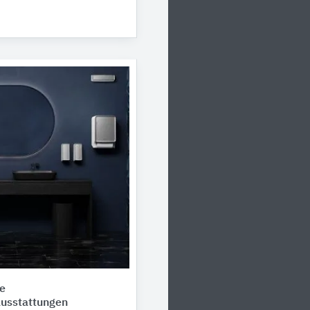
e
usstattungen