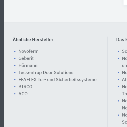
Ähnliche Hersteller
Das k
Novoferm
Sc
Geberit
No
Hörmann
un
Teckentrup Door Solutions
No
EFAFLEX Tor- und Sicherheitssysteme
Al
BIRCO
No
ACO
T
No
No
No
Sc