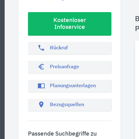
B
Kostenloser
Infoservice
P
phone
Rückruf
euro_symbol
Preisanfrage
import_contacts
Planungsunterlagen
location_on
Bezugsquellen
Passende Suchbegriffe zu