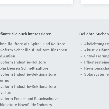
önnte Sie auch interessieren
Beliebte Suchen
hnelllauftore als Spiral- und Rolltore
Abdichtungs
voferm Schnelllauf-Rolltore für Innen
Akustik-Däm
d Außen
Entwässerung
voferm Industrie-Rolltore
Pflasterstein
pha Deuren Schnelllauftore
Revisionssch
voferm Industrie-Sektionaltore
Solarsysteme
hermo
voferm Industrie-Sektionaltore
voLux
voferm Feuer- und Rauchschutz-
hiebetore NovoSlide Industry