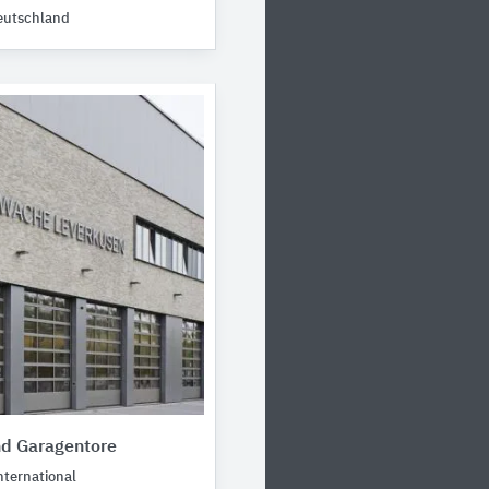
eutschland
nd Garagentore
ternational