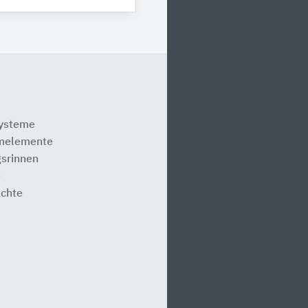
systeme
melemente
srinnen
e
ächte