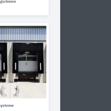
gsrinnen
systeme