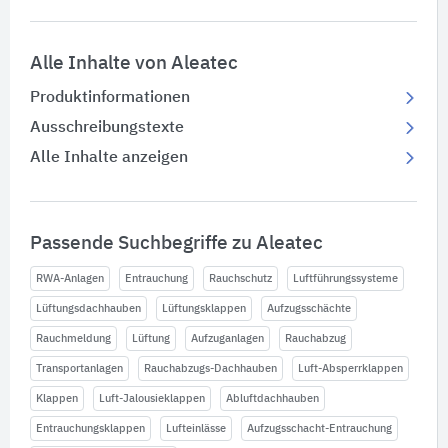
Alle Inhalte von Aleatec
Produktinformationen
Ausschreibungstexte
Alle Inhalte anzeigen
Passende Suchbegriffe zu Aleatec
RWA-Anlagen
Entrauchung
Rauchschutz
Luftführungssysteme
Lüftungsdachhauben
Lüftungsklappen
Aufzugsschächte
Rauchmeldung
Lüftung
Aufzuganlagen
Rauchabzug
Transportanlagen
Rauchabzugs-Dachhauben
Luft-Absperrklappen
Klappen
Luft-Jalousieklappen
Abluftdachhauben
Entrauchungsklappen
Lufteinlässe
Aufzugsschacht-Entrauchung