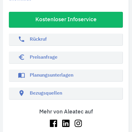
Kostenloser Infoservice
phone
Rückruf
euro_symbol
Preisanfrage
import_contacts
Planungsunterlagen
location_on
Bezugsquellen
Mehr von Aleatec auf