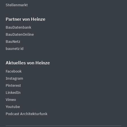
Stellenmarkt
Partner von Heinze
BauDatenbank
BauDatenOnline
BauNetz
baunetz id
Aktuelles von Heinze
Facebook
Instagram
Pinterest
LinkedIn
Vimeo
Youtube
Podcast Architekturfunk