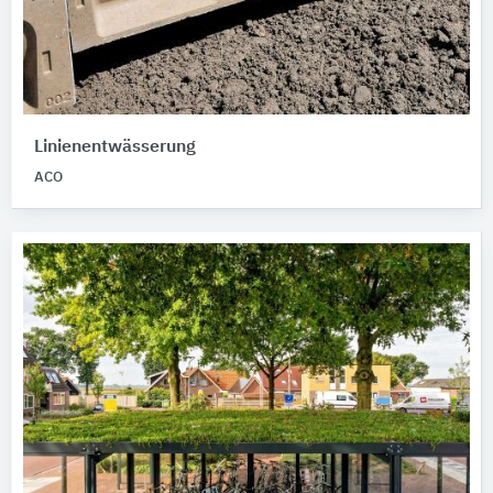
Linienentwässerung
ACO