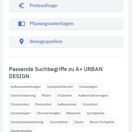
euro_symbol
Preisanfrage
import_contacts
Planungsunterlagen
location_on
Bezugsquellen
Passende Suchbegriffe zu A+ URBAN
DESIGN
Außenausstattungen
Spielplatzflächen
Grünanlagen
Stadtmöblierung
Möbel
Sitzbänke
Außenmöblierungen
Einzelmöbel
Parkmöbel
Außenmöbel
Sitzmöbel
Sportanlagen
Überdachungen
Bikeports
Sportgeräte
Sportplatzausstattung
Sportstätten
Zäune
Beton-Fertigteile
Haubenkanäle