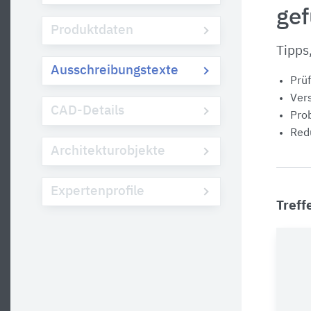
ge
Produktdaten
Tipps
Ausschreibungstexte
Prüf
Vers
CAD-Details
Prob
Redu
Architekturobjekte
Expertenprofile
Treff