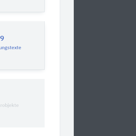
9
ungstexte
0
urobjekte