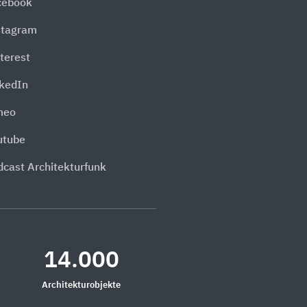
cebook
stagram
terest
nkedIn
meo
utube
dcast Architekturfunk
14.000
Architekturobjekte