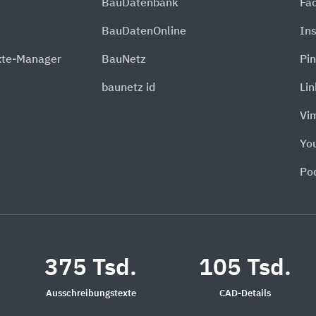
BauDatenbank
Fa
BauDatenOnline
In
xte-Manager
BauNetz
Pin
baunetz id
Li
Vi
Yo
Po
375 Tsd.
105 Tsd.
Ausschreibungstexte
CAD-Details