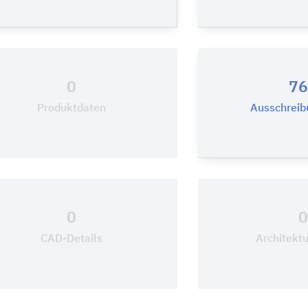
0
76
Produktdaten
Ausschreib
0
CAD-Details
Architekt