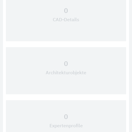
0
CAD-Details
0
Architekturobjekte
0
Expertenprofile