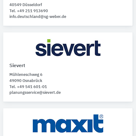
Beton
40549 Düsseldorf
Tel. +49 211 913690
info.deutschland@sg-weber.de
Gebäude-Bauteile
Bitte auswählen
Baufunktionen
Bitte auswählen
Technische Funktionen
Sievert
Bitte auswählen
Mühleneschweg 6
49090 Osnabrück
Tel. +49 541 601-01
planungsservice@sievert.de