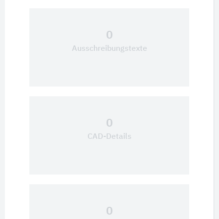
0
Ausschreibungstexte
0
CAD-Details
0