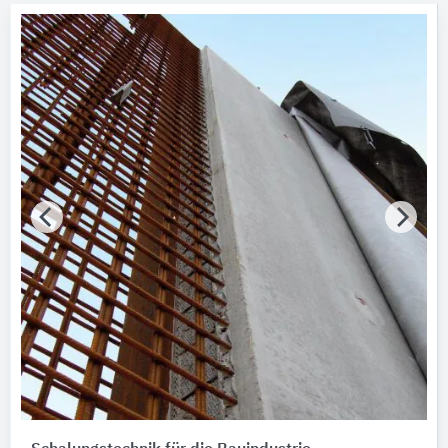
Hersteller
Max Frank
Marken
MAX FRANK
Nachhaltigkeit
Nachhaltigkeitsinfo vorhanden
Merkmale / Eigenschaften
Bitte auswählen
Zertifizierungen
Bitte auswählen
Produktkategorie
Schalungsplatten