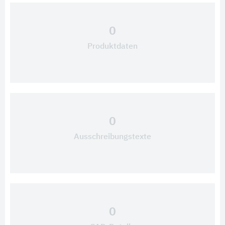
0
Produktdaten
0
Ausschreibungstexte
0