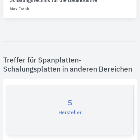
Schalungstechnik für die Bauindustrie
Max Frank
Gebäude-Bauteile
Bitte auswählen
Werkstoff
Bitte auswählen
Treffer für Spanplatten-
Schalungsplatten in anderen Bereichen
5
Hersteller