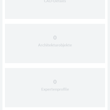
CAD-Details
0
Architekturobjekte
0
Expertenprofile