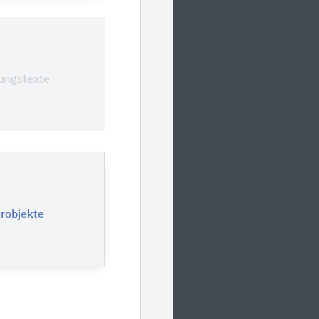
0
ungstexte
urobjekte