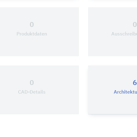
0
Produktdaten
Ausschreib
0
6
CAD-Details
Architekt