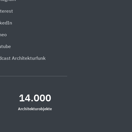
terest
nkedIn
meo
utube
dcast Architekturfunk
14.000
Architekturobjekte