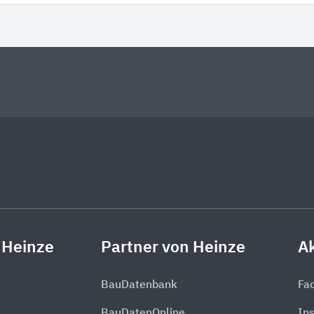
 Heinze
Partner von Heinze
Ak
BauDatenbank
Fa
BauDatenOnline
In