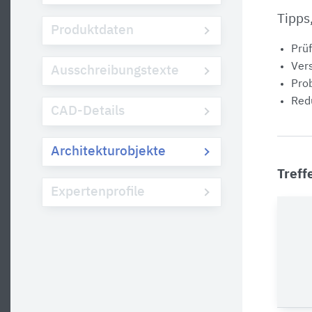
Tipps
Produktdaten
Prüf
Vers
Ausschreibungstexte
Prob
Redu
CAD-Details
Architekturobjekte
Treff
Expertenprofile