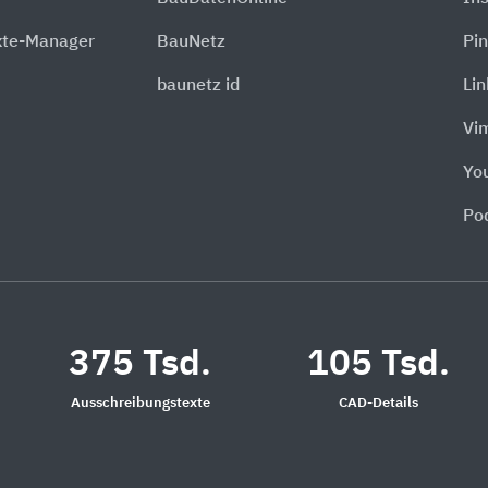
xte-Manager
BauNetz
Pin
baunetz id
Li
Vi
Yo
Po
375 Tsd.
105 Tsd.
Ausschreibungstexte
CAD-Details