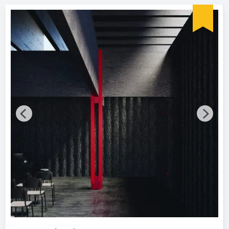
Bitte auswählen
Fertigstellung (Jahr)
Bitte wählen…
Baumaßnahme
Bitte auswählen
Tragwerkskonstruktion
Bitte auswählen
Vollgeschosse
Bitte auswählen
Zertifikat vorhanden