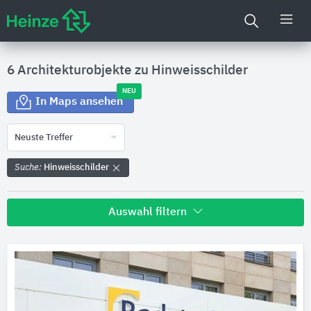
6 Architekturobjekte zu
Hinweisschilder
NEU
In Maps ansehen
Neuste Treffer
Suche:
Hinweisschilder
Auswahl filtern
Land
Bitte auswählen
Bundesland