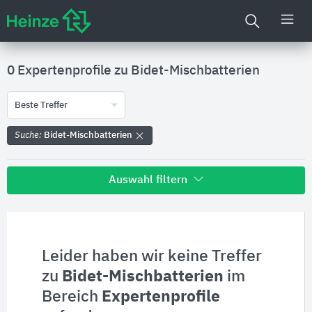
0 Expertenprofile zu
Bidet-Mischbatterien
Beste Treffer
Suche:
Bidet-Mischbatterien
Auswahl filtern
Alle Treffer zu
Hersteller
Leider haben wir keine Treffer
zu
Bidet-Mischbatterien
im
Produktinformationen
Bereich
Expertenprofile