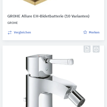
Werkstoff
GROHE Allure EH-Bidetbatterie
(10 Varianten)
Bitte auswählen
GROHE
Aufbauhöhe gesamt (mm)
Vergleichen
Merken
125
–
197
Weitere Eigenschaften