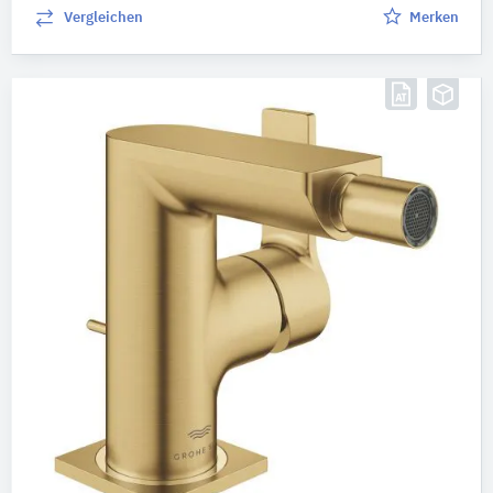
Bitte auswählen
Vergleichen
Merken
Produkteigenschaften
Anschluss Vorlauf
Bitte auswählen
Anzahl der Armaturenlöcher
Bitte auswählen
Farbton
Bitte auswählen
Mundstück Wasserhahn
Bitte auswählen
Oberfläche
Bitte auswählen