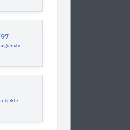
797
ungstexte
urobjekte