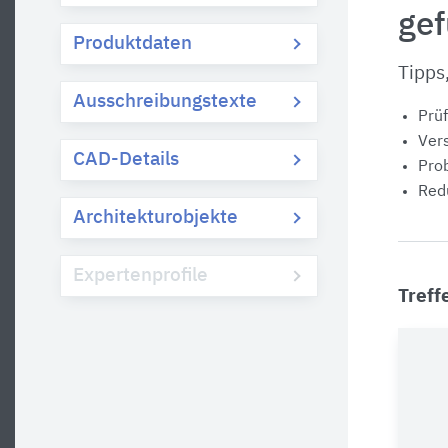
ge
Produktdaten
Tipps
Ausschreibungstexte
Prüf
Vers
CAD-Details
Prob
Redu
Architekturobjekte
Expertenprofile
Treff