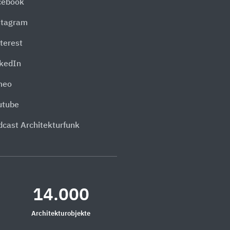
cebook
stagram
terest
nkedIn
meo
utube
dcast Architekturfunk
14.000
Architekturobjekte