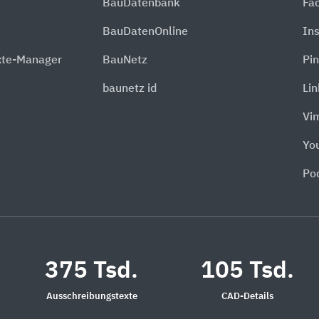
BauDatenbank
Fa
BauDatenOnline
In
xte-Manager
BauNetz
Pin
baunetz id
Li
Vi
Yo
Po
375 Tsd.
105 Tsd.
Ausschreibungstexte
CAD-Details