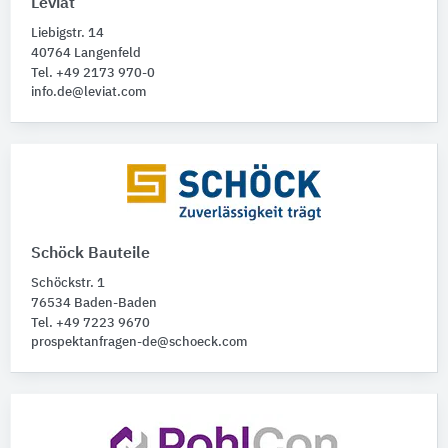
Leviat
Produktkategorie
Liebigstr. 14
Bewehrungstechnik
40764 Langenfeld
Tel. +49 2173 970-0
Bewehrungsanschlüsse
11
info.de@leviat.com
Schöck Bauteile
Schöckstr. 1
76534 Baden-Baden
Tel. +49 7223 9670
prospektanfragen-de@schoeck.com