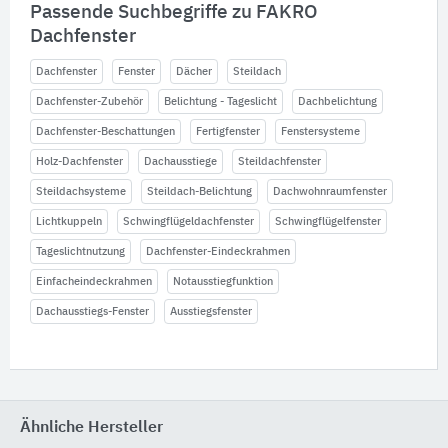
Passende Suchbegriffe zu FAKRO
Dachfenster
Dachfenster
Fenster
Dächer
Steildach
Dachfenster-Zubehör
Belichtung - Tageslicht
Dachbelichtung
Dachfenster-Beschattungen
Fertigfenster
Fenstersysteme
Holz-Dachfenster
Dachausstiege
Steildachfenster
Steildachsysteme
Steildach-Belichtung
Dachwohnraumfenster
Lichtkuppeln
Schwingflügeldachfenster
Schwingflügelfenster
Tageslichtnutzung
Dachfenster-Eindeckrahmen
Einfacheindeckrahmen
Notausstiegfunktion
Dachausstiegs-Fenster
Ausstiegsfenster
Ähnliche Hersteller