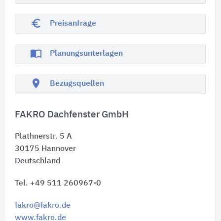
euro_symbol
Preisanfrage
import_contacts
Planungsunterlagen
location_on
Bezugsquellen
FAKRO Dachfenster GmbH
Plathnerstr. 5 A
30175
Hannover
Deutschland
Tel. +49 511 260967-0
fakro@fakro.de
www.fakro.de