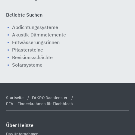
Beliebte Suchen
Abdichtungssysteme
Akustik-Dämmelemente
Entwässerungsrinnen
Pflastersteine
Revisionsschächte
Solarsysteme
Startseite
FAKRO Dachfenster
EEV – Eindeckrahmen für Flachblech
Über Heinze
Das Unternehmen