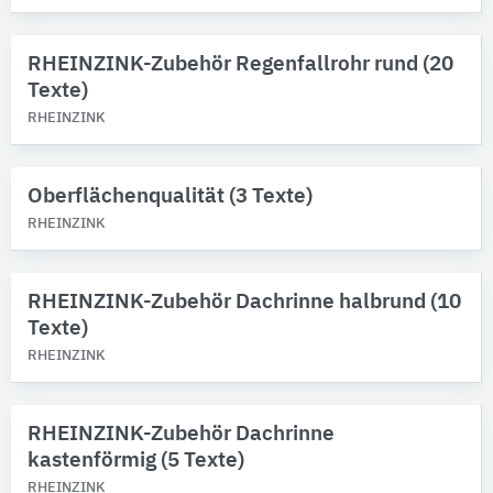
Produktkategorie
RHEINZINK-Zubehör Regenfallrohr rund (20
Regenfallrohr-Formstücke
Texte)
Gebäude-Bauteile
RHEINZINK
Bitte auswählen
Oberflächenqualität (3 Texte)
RHEINZINK
RHEINZINK-Zubehör Dachrinne halbrund (10
Texte)
RHEINZINK
RHEINZINK-Zubehör Dachrinne
kastenförmig (5 Texte)
RHEINZINK