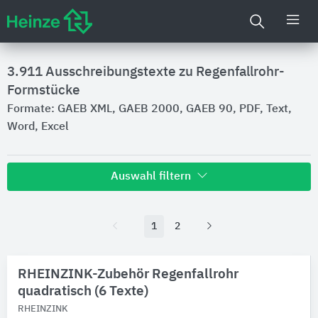
3.911
Ausschreibungstexte zu Regenfallrohr-
Formstücke
Formate: GAEB XML, GAEB 2000, GAEB 90, PDF, Text,
Word, Excel
Auswahl filtern
Hersteller
1
2
GRÖMO
38
RHEINZINK
5
BMI Deutschland BRAAS
RHEINZINK-Zubehör Regenfallrohr
4
Aperam Stainless Services & Solutions Germany
quadratisch (6 Texte)
2
PREFA
RHEINZINK
2