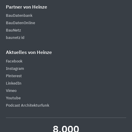
Partner von Heinze
BauDatenbank
BauDatenOnline
BauNetz
baunetz id
Aktuelles von Heinze
Facebook
Instagram
Pinterest
LinkedIn
Vimeo
Youtube
Podcast Architekturfunk
8.000