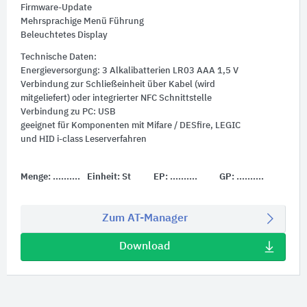
Firmware-Update
Mehrsprachige Menü Führung
Beleuchtetes Display
Technische Daten:
Energieversorgung: 3 Alkalibatterien LR03 AAA 1,5 V
Verbindung zur Schließeinheit über Kabel (wird
mitgeliefert) oder integrierter NFC Schnittstelle
Verbindung zu PC: USB
geeignet für Komponenten mit Mifare / DESfire, LEGIC
und HID i-class Leserverfahren
Menge:
..........
Einheit:
St
EP:
..........
GP:
..........
Zum AT-Manager
Download