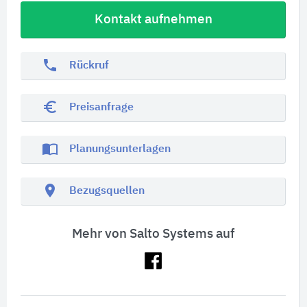
Kontakt aufnehmen
phone
Rückruf
euro_symbol
Preisanfrage
import_contacts
Planungsunterlagen
location_on
Bezugsquellen
Mehr von Salto Systems auf