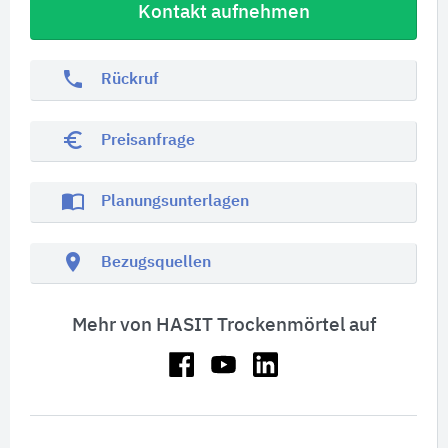
Kontakt aufnehmen
phone
Rückruf
euro_symbol
Preisanfrage
import_contacts
Planungsunterlagen
location_on
Bezugsquellen
Mehr von HASIT Trockenmörtel auf