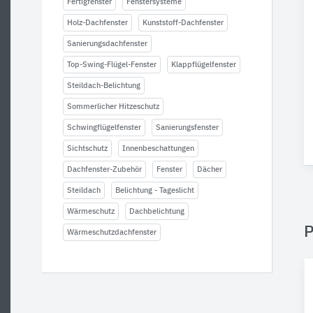
Fertigfenster
Fenstersysteme
Holz-Dachfenster
Kunststoff-Dachfenster
Sanierungsdachfenster
Top-Swing-Flügel-Fenster
Klappflügelfenster
Steildach-Belichtung
Sommerlicher Hitzeschutz
Schwingflügelfenster
Sanierungsfenster
Sichtschutz
Innenbeschattungen
Dachfenster-Zubehör
Fenster
Dächer
Steildach
Belichtung - Tageslicht
Wärmeschutz
Dachbelichtung
P
Wärmeschutzdachfenster