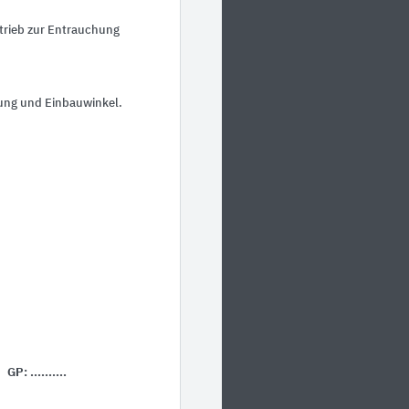
trieb zur Entrauchung
ung und Einbauwinkel.
GP:
..........