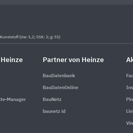
nststoff (Uw: 1,2; SSK: 3; g: 51)
 Heinze
Partner von Heinze
Ak
BauDatenbank
Fa
BauDatenOnline
In
xte-Manager
BauNetz
Pin
baunetz id
Li
Vi