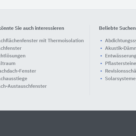
önnte Sie auch interessieren
Beliebte Suchen
chflächenfenster mit Thermoisolation
Abdichtungs
chfenster
Akustik-Däm
chtlösungen
Entwässerung
ltraum
Pflasterstein
achdach-Fenster
Revisionssch
chausstiege
Solarsysteme
ch-Austauschfenster