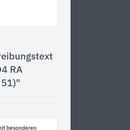
reibungstext
Q4 RA
 51)"
it besonderen