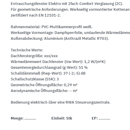
Entrauchungsfenster Elektro mit 2fach-Comfort-Verglasung (2C).
Für geometrische Anforderungen. Werkseitig vormontierter Kettenan
zertifiziert nach EN 12101-2.
Rahmenmaterial: PVC-Multikammerprofil weiß.
Werkseitige Vormontage: Dampfsperrfolie, umlaufende Wärmedämm
Außenabdeckung: Aluminium (Anthrazit Metallic R703).
Technische Werte:
Dachfenstergröße: xxx/xxx
Wärmedämmwert Dachfenster (Uw-Wert): 1,2 W/(m²K)
Gesamtenergiedurchlassgrad (g-Wert): 51 %
Schalldämmmaß (Rwp-Wert): 37 (-2;-5) dB
Schallschutzklasse (SSK): 3
Geometrische Öffnungsfläche: 0,29 m²
Aerodynamische Öffnungsfläche: -- m²
Bedienung elektrisch über eine RWA Steuerungszentrale.
Menge:
..........
Einheit:
Stk
EP:
..........