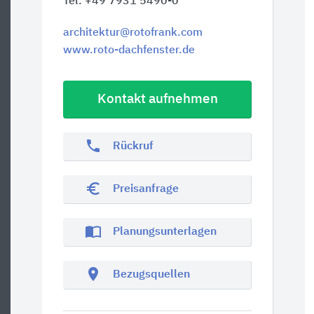
Tel. +49 7931 5490-0
architektur@rotofrank.com
www.roto-dachfenster.de
Kontakt aufnehmen
phone
Rückruf
euro_symbol
Preisanfrage
import_contacts
Planungsunterlagen
location_on
Bezugsquellen