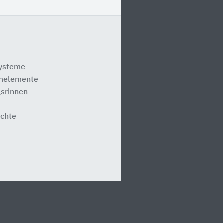
systeme
melemente
srinnen
e
ächte