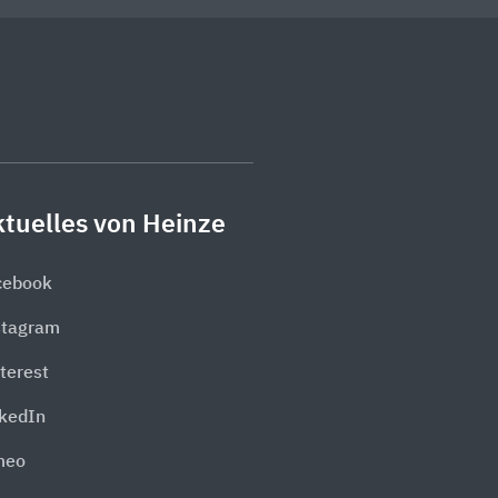
tuelles von Heinze
cebook
stagram
terest
nkedIn
meo