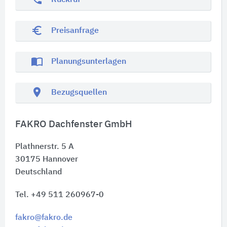
Rückruf
euro_symbol
Preisanfrage
import_contacts
Planungsunterlagen
location_on
Bezugsquellen
FAKRO Dachfenster GmbH
Plathnerstr. 5 A
30175
Hannover
Deutschland
Tel. +49 511 260967-0
fakro@fakro.de