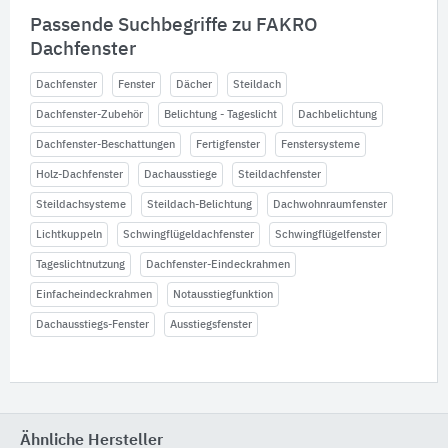
Passende Suchbegriffe zu FAKRO
Dachfenster
Dachfenster
Fenster
Dächer
Steildach
Dachfenster-Zubehör
Belichtung - Tageslicht
Dachbelichtung
Dachfenster-Beschattungen
Fertigfenster
Fenstersysteme
Holz-Dachfenster
Dachausstiege
Steildachfenster
Steildachsysteme
Steildach-Belichtung
Dachwohnraumfenster
Lichtkuppeln
Schwingflügeldachfenster
Schwingflügelfenster
Tageslichtnutzung
Dachfenster-Eindeckrahmen
Einfacheindeckrahmen
Notausstiegfunktion
Dachausstiegs-Fenster
Ausstiegsfenster
Ähnliche Hersteller