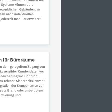
ritt und melden Gefahren wie
ie Systeme können durch
n gewerblichen Gebäuden, im
lten nach individuellen
 jederzeit modular erweitert
n für Büroräume
en dem geregeltem Zugang von
tz sensibler Kundendaten vor
 Absicherung vor Einbruch,
as Telenot-Sicherheitskonzept
tegration der Komponenten zur
tz vor Brand oder unbefugtem
larmierung und