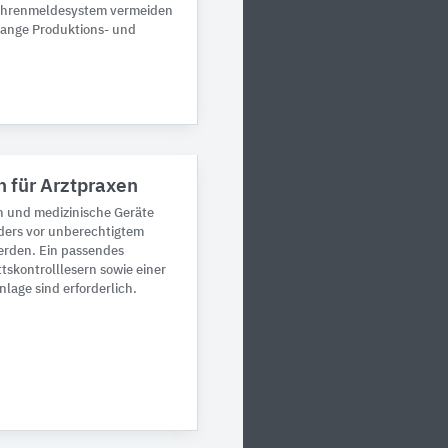
fahrenmeldesystem vermeiden
lange Produktions- und
n für Arztpraxen
n und medizinische Geräte
ders vor unberechtigtem
erden. Ein passendes
ttskontrolllesern sowie einer
age sind erforderlich.