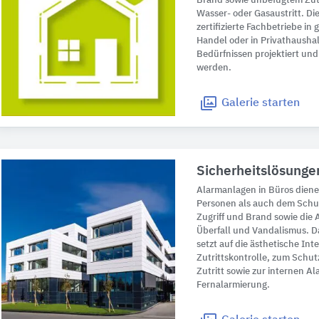
Brand sowie unbefugtem Zut
Wasser- oder Gasaustritt. D
zertifizierte Fachbetriebe i
Handel oder in Privathausha
Bedürfnissen projektiert und
werden.
Galerie
starten
Sicherheitslösunge
Alarmanlagen in Büros dien
Personen als auch dem Schu
Zugriff und Brand sowie die
Überfall und Vandalismus. D
setzt auf die ästhetische In
Zutrittskontrolle, zum Schu
Zutritt sowie zur internen A
Fernalarmierung.