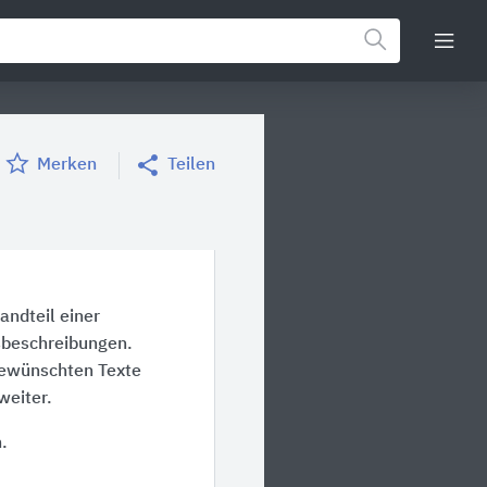
Merken
Teilen
andteil einer
sbeschreibungen.
gewünschten Texte
weiter.
.