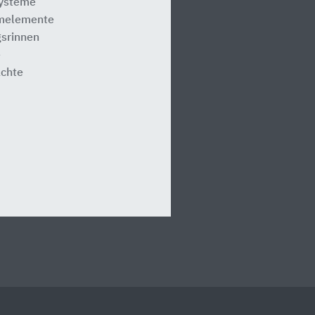
systeme
melemente
srinnen
e
ächte