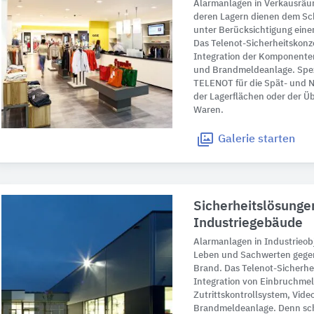
Alarmanlagen in Verkausrä
deren Lagern dienen dem Sc
unter Berücksichtigung einer
Das Telenot-Sicherheitskonze
Integration der Komponente
und Brandmeldeanlage. Spez
TELENOT für die Spät- und 
der Lagerflächen oder der 
Waren.
Galerie
starten
Sicherheitslösungen
Industriegebäude
Alarmanlagen in Industrieo
Leben und Sachwerten gege
Brand. Das Telenot-Sicherhei
Integration von Einbruchme
Zutrittskontrollsystem, Vi
Brandmeldeanlage. Denn sch