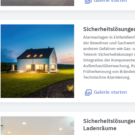
Galerie
starten
Sicherheitslösunge
Alarmanlagen in Einfamilie
der Bewohner und Sachwerte
anderen Gefahren wie Gas- u
Telenot-Sicherheitskonzept s
Integration der Komponente
Außenhautüberwachung, R
Früherkennung von Bränden
Technischne Alarmierung.
Galerie
starten
Sicherheitslösunge
Ladenräume