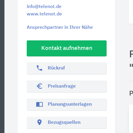
info@telenot.de
www.telenot.de
Ansprechpartner in Ihrer Nähe
Kontakt aufnehmen
phone
Rückruf
euro_symbol
Preisanfrage
P
import_contacts
Planungsunterlagen
location_on
Bezugsquellen