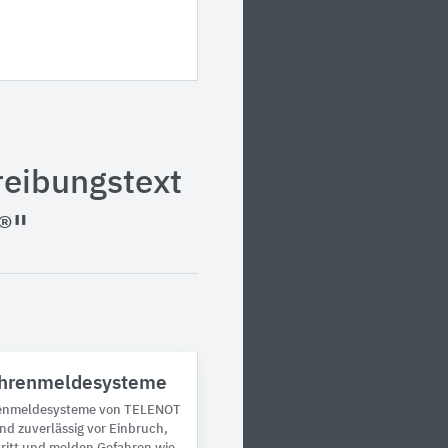
reibungstext
®"
ahrenmeldesysteme
renmeldesysteme von TELENOT
d zuverlässig vor Einbruch,