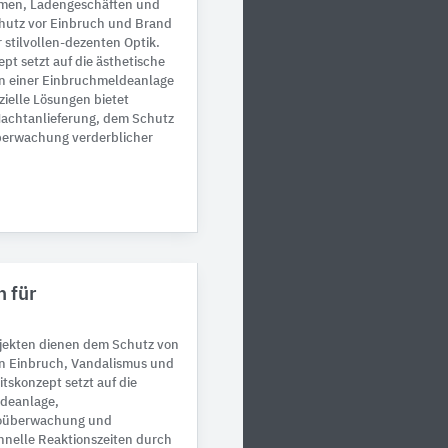
umen, Ladengeschäften und
hutz vor Einbruch und Brand
 stilvollen-dezenten Optik.
pt setzt auf die ästhetische
n einer Einbruchmeldeanlage
ielle Lösungen bietet
Nachtanlieferung, dem Schutz
Überwachung verderblicher
 für
bjekten dienen dem Schutz von
n Einbruch, Vandalismus und
tskonzept setzt auf die
ldeanlage,
deoüberwachung und
nelle Reaktionszeiten durch