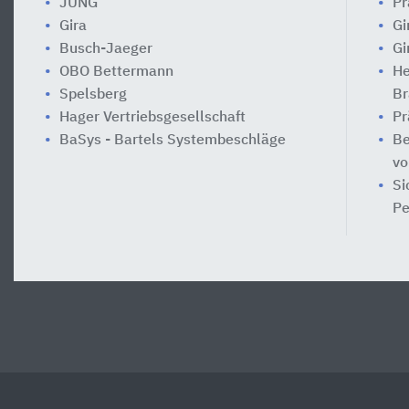
JUNG
Pr
Gira
Gi
Busch-Jaeger
Gi
OBO Bettermann
He
Spelsberg
Br
Hager Vertriebsgesellschaft
Pr
BaSys - Bartels Systembeschläge
Be
vo
Si
Pe