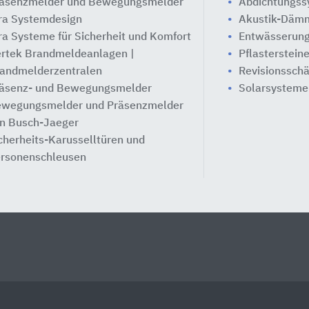
äsenzmelder und Bewegungsmelder
Abdichtungs
ra Systemdesign
Akustik-Däm
ra Systeme für Sicherheit und Komfort
Entwässerung
rtek Brandmeldeanlagen |
Pflasterstein
andmelderzentralen
Revisionssch
äsenz- und Bewegungsmelder
Solarsysteme
wegungsmelder und Präsenzmelder
n Busch-Jaeger
cherheits-Karusselltüren und
rsonenschleusen