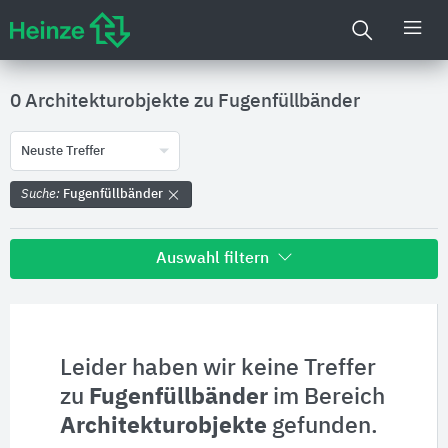
0 Architekturobjekte zu
Fugenfüllbänder
Neuste Treffer
Suche:
Fugenfüllbänder
Auswahl filtern
Alle Treffer zu
Hersteller
Leider haben wir keine Treffer
zu
Fugenfüllbänder
im Bereich
Produktinformationen
Architekturobjekte
gefunden.