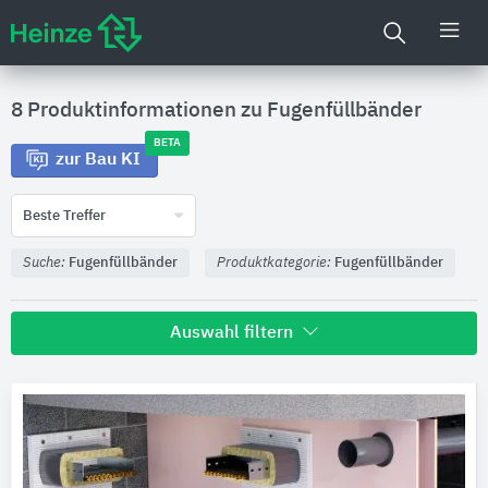
8 Produktinformationen zu
Fugenfüllbänder
BETA
zur Bau KI
Beste Treffer
Suche:
Fugenfüllbänder
Produktkategorie:
Fugenfüllbänder
Auswahl filtern
Hersteller
OTTO-CHEMIE
2
Paul Bauder
1
BTI Befestigungstechnik
1