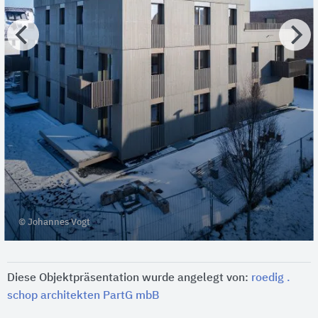
© Johannes Vogt
Diese Objektpräsentation wurde angelegt von:
roedig .
schop architekten PartG mbB