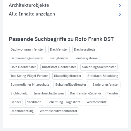
Architekturobjekte
Alle Inhalte anzeigen
Passende Suchbegriffe zu Roto Frank DST
Dachwohnraumfenster
Dachfenster
Dachausstiege
Dachausstiegs-Fenster
Fertigfenster
Fenstersysteme
Holz-Dachfenster
Kunststoff-Dachfenster
Sanierungsdachfenster
Top-Swing-Flügel-Fenster
Klappflügelfenster
Steildach-Belichtung
Sommerlicher Hitzeschutz
Schwingflügelfenster
Sanierungsfenster
Sichtschutz
Innenbeschattungen
Dachfenster-Zubehör
Fenster
Dächer
Steildach
Belichtung - Tageslicht
Wärmeschutz
Dachbelichtung
Wärmeschutzdachfenster