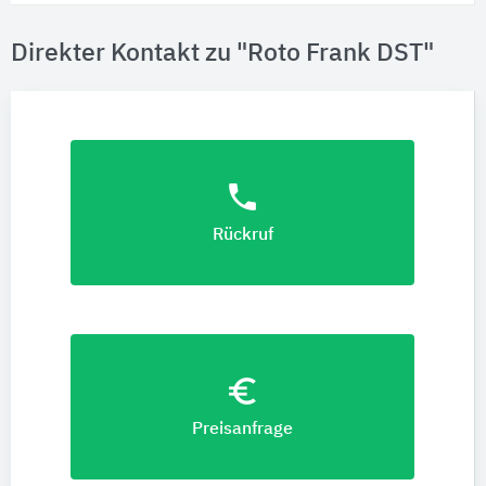
Direkter Kontakt zu "Roto Frank DST"
phone
Rückruf
euro_symbol
Preisanfrage