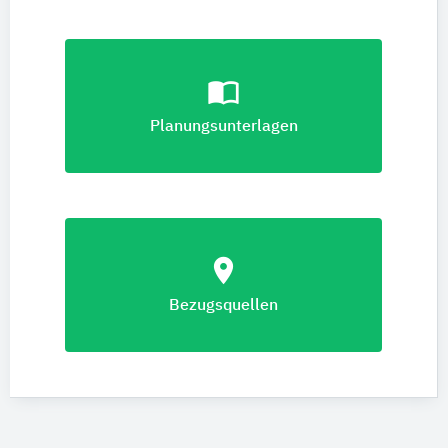
import_contacts
Planungsunterlagen
location_on
Bezugsquellen