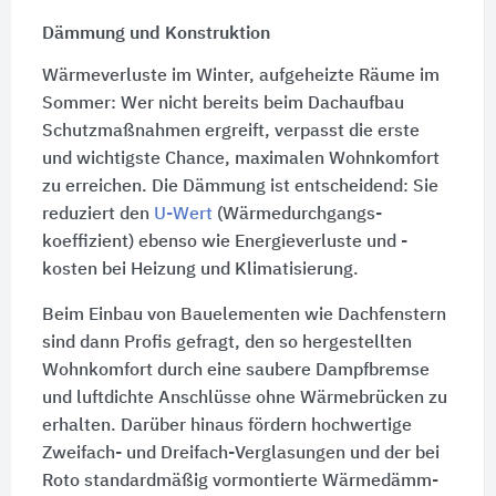
Dämmung und Konstruktion
Wärmeverluste im Winter, aufgeheizte Räume im
Sommer: Wer nicht bereits beim Dachaufbau
Schutz­maß­nahmen ergreift, verpasst die erste
und wichtigste Chance, maximalen Wohn­komfort
zu erreichen. Die Dämmung ist entscheidend: Sie
reduziert den
U-Wert
(Wärme­durch­gangs­
koeffizient) ebenso wie Energie­verluste und -
kosten bei Heizung und Klimatisierung.
Beim Einbau von Bau­elementen wie Dach­fenstern
sind dann Profis gefragt, den so hergestellten
Wohn­komfort durch eine saubere Dampf­bremse
und luftdichte Anschlüsse ohne Wärme­brücken zu
erhalten. Darüber hinaus fördern hoch­wertige
Zweifach- und Dreifach-Verglasungen und der bei
Roto standard­mäßig vormontierte Wärme­dämm­