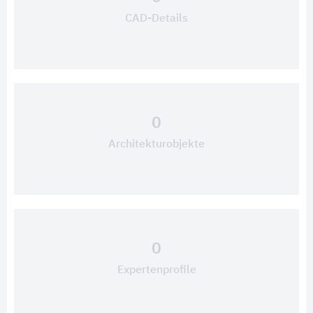
CAD-Details
0
Architekturobjekte
0
Expertenprofile