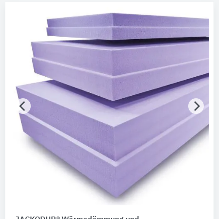
Hersteller
Holzmann
6
JACKON Insulation by BEWI
1
Nachhaltigkeit
Nachhaltigkeitsinfo vorhanden
Umweltdeklarationen (EPDs)
Merkmale / Eigenschaften
Bitte auswählen
Zertifizierungen
Bitte auswählen
Produktkategorie
Schalungselemente