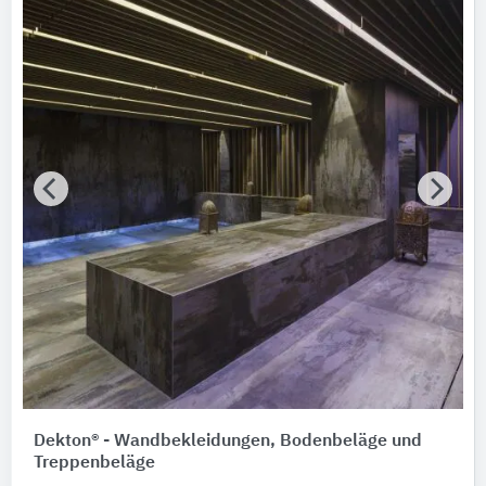
Sto
3
Argelith Bodenkeramik H. Bitter
1
Alle Hersteller anzeigen
Bauen im Bestand
Bitte auswählen
Nachhaltigkeit
Nachhaltigkeitsinfo vorhanden
Umweltdeklarationen (EPDs)
Merkmale / Eigenschaften
Bitte auswählen
Zertifizierungen
Bitte auswählen
Dekton® - Wandbekleidungen, Bodenbeläge und
Treppenbeläge