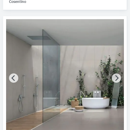
Cosentino
Produktkategorie
Fliesen
Gebäude-Bauteile
Bitte auswählen
Technische Bauteile
Bitte auswählen
Außenanlagen
Bitte auswählen
Werkstoff
Bitte auswählen
Produkt
Bitte auswählen