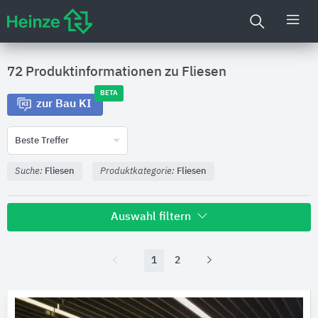
72 Produktinformationen zu
Fliesen
BETA
zur Bau KI
Beste Treffer
Suche:
Fliesen
Produktkategorie:
Fliesen
Auswahl filtern
Hersteller
1
2
MARAZZI
25
Agrob Buchtal Solar Ceramics
21
Royal Mosa
14