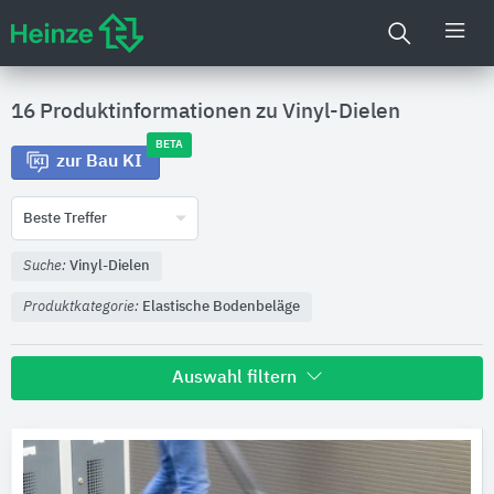
16 Produktinformationen zu
Vinyl-Dielen
BETA
zur Bau KI
Beste Treffer
Suche:
Vinyl-Dielen
Produktkategorie:
Elastische Bodenbeläge
Auswahl filtern
Hersteller
Gerflor
5
objectflor
3