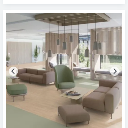
Bitte auswählen
Produktkategorie
Elastische Bodenbeläge
Gebäude-Bauteile
Bitte auswählen
Werkstoff
Bitte auswählen
Lieferform
Bitte auswählen
Trägerschicht
Bitte auswählen