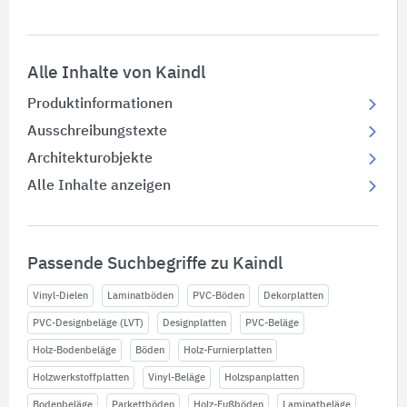
Alle Inhalte von Kaindl
Produktinformationen
Ausschreibungstexte
Architekturobjekte
Alle Inhalte anzeigen
Passende Suchbegriffe zu Kaindl
Vinyl-Dielen
Laminatböden
PVC-Böden
Dekorplatten
PVC-Designbeläge (LVT)
Designplatten
PVC-Beläge
Holz-Bodenbeläge
Böden
Holz-Furnierplatten
Holzwerkstoffplatten
Vinyl-Beläge
Holzspanplatten
Bodenbeläge
Parkettböden
Holz-Fußböden
Laminatbeläge