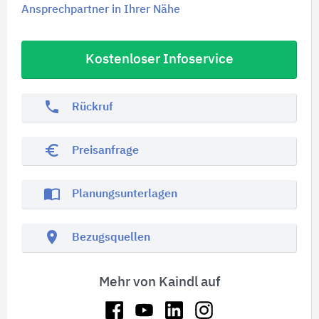
Ansprechpartner in Ihrer Nähe
Kostenloser Infoservice
phone
Rückruf
euro_symbol
Preisanfrage
import_contacts
Planungsunterlagen
location_on
Bezugsquellen
Mehr von Kaindl auf