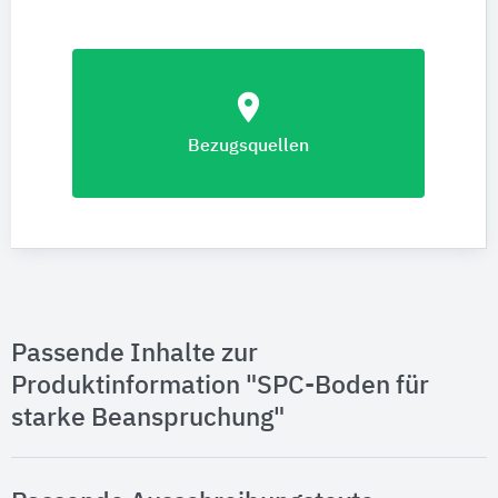
location_on
Bezugsquellen
Passende Inhalte zur
Produktinformation "SPC-Boden für
starke Beanspruchung"