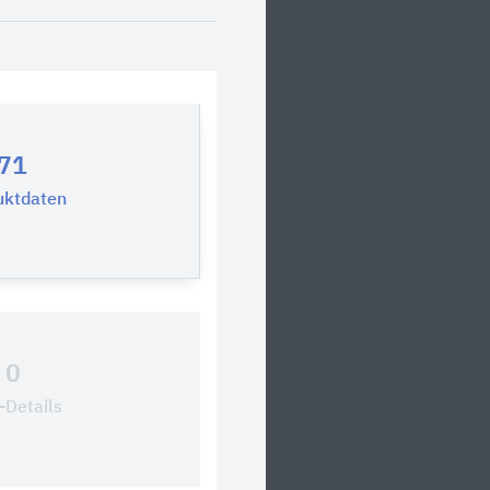
71
uktdaten
0
Details