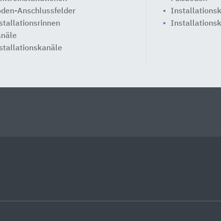
den-Anschlussfelder
Installations
stallationsrinnen
Installations
näle
stallationskanäle