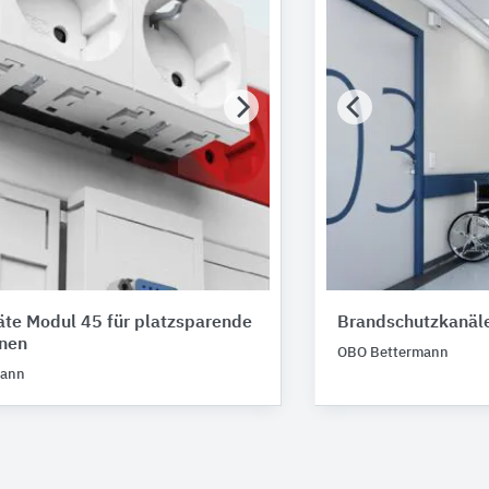
äte Modul 45 für platzsparende
Brandschutzkanäl
onen
OBO Bettermann
mann