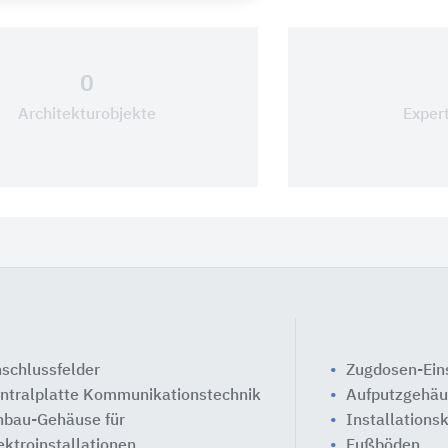
0
Architekturobjekte
Exper
schlussfelder
Zugdosen-Eins
ntralplatte Kommunikationstechnik
Aufputzgehäu
nbau-Gehäuse für
Installations
ektroinstallationen
Fußböden