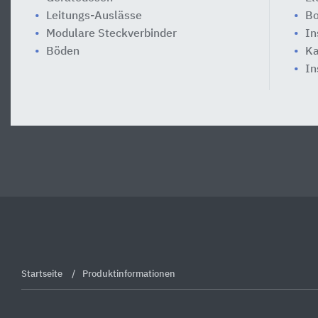
Leitungs-Auslässe
Bo
Modulare Steckverbinder
In
Böden
Ka
In
Startseite
Produktinformationen