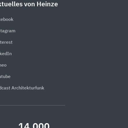
tuelles von Heinze
cebook
stagram
terest
nkedIn
meo
utube
dcast Architekturfunk
14.000