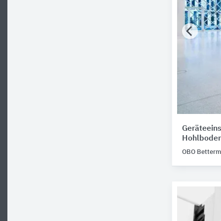
Geräteeins
Hohlbode
OBO Better