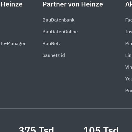
 Heinze
Partner von Heinze
Ak
BauDatenbank
Fa
BauDatenOnline
In
xte-Manager
BauNetz
Pin
baunetz id
Li
Vi
Yo
Po
375 Tsd.
105 Tsd.