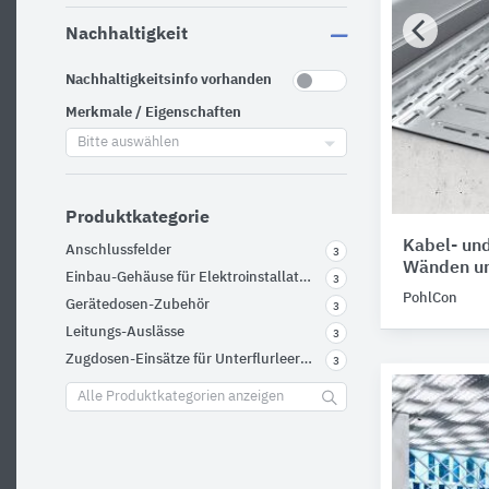
Nachhaltigkeit
Nachhaltigkeitsinfo vorhanden
Merkmale / Eigenschaften
Bitte auswählen
Produktkategorie
Kabel- und
Anschlussfelder
3
Wänden un
Einbau-Gehäuse für Elektroinstallationen
3
PohlCon
Gerätedosen-Zubehör
3
Leitungs-Auslässe
3
Zugdosen-Einsätze für Unterflurleerdosen
3
Alle Produktkategorien anzeigen