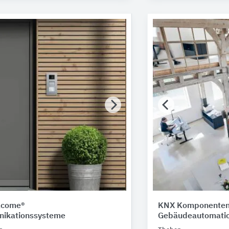
lcome®
KNX Komponenten 
ikationssysteme
Gebäudeautomati