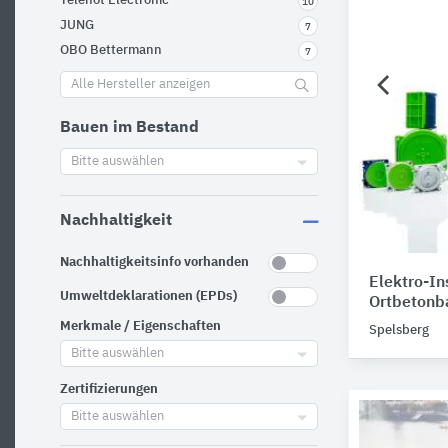
Telenot Electronic
10
JUNG
7
OBO Bettermann
7
Alle Hersteller anzeigen
Bauen im Bestand
Bitte auswählen
Nachhaltigkeit
Nachhaltigkeitsinfo vorhanden
Elektro-In
Umweltdeklarationen (EPDs)
Ortbetonba
Merkmale / Eigenschaften
Spelsberg
Bitte auswählen
Zertifizierungen
Bitte auswählen