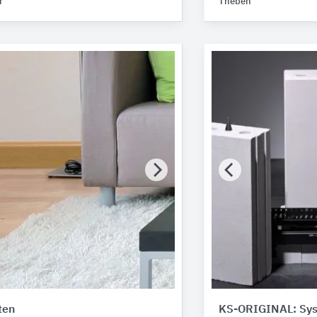
r
Theben
ten
KS-ORIGINAL: Sy