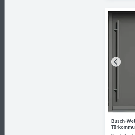
Busch-We
Türkommun