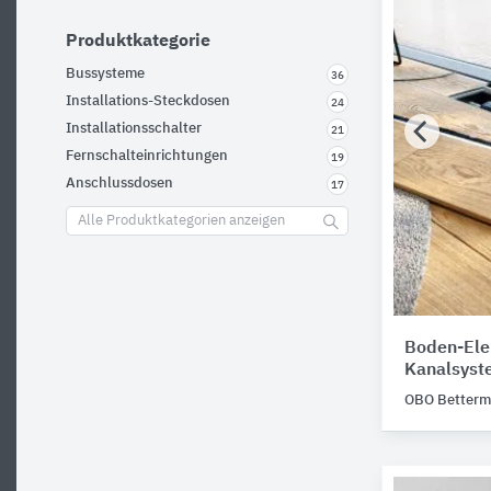
Produktkategorie
Bussysteme
36
Installations-Steckdosen
24
Installationsschalter
21
Fernschalteinrichtungen
19
Anschlussdosen
17
Alle Produktkategorien anzeigen
Boden-Elek
Kanalsyst
OBO Better