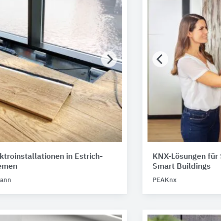
troinstallationen in Estrich-
KNX-Lösungen für
emen
Smart Buildings
mann
PEAKnx