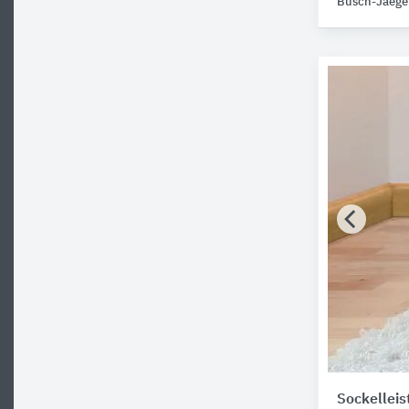
Busch-Jaege
Sockelleis