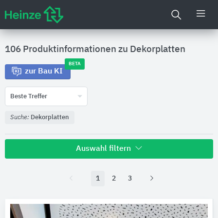
106 Produktinformationen zu
Dekorplatten
BETA
zur Bau KI
Beste Treffer
Suche:
Dekorplatten
Auswahl filtern
Hersteller
1
2
3
MARAZZI
22
Agrob Buchtal Solar Ceramics
21
Odenwald Faserplattenwerk (OWA)
8