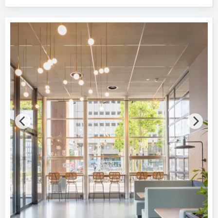
Produktkategorie
Fliesen
50
Mineralplatten
13
Holzfaserplatten
10
Gipsplatten
7
Holzspanplatten
7
Alle Produktkategorien anzeigen