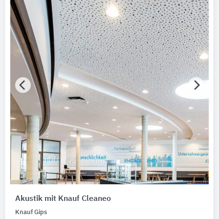
Delignit
3
Knauf Ceiling Solutions
3
Alle Hersteller anzeigen
Bauen im Bestand
Bitte auswählen
Nachhaltigkeit
Nachhaltigkeitsinfo vorhanden
Umweltdeklarationen (EPDs)
Merkmale / Eigenschaften
Bitte auswählen
Zertifizierungen
Bitte auswählen
Akustik mit Knauf Cleaneo
Knauf Gips