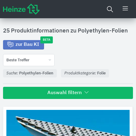
25 Produktinformationen zu
Polyethylen-Folien
BETA
zur Bau KI
Beste Treffer
Suche:
Polyethylen-Folien
Produktkategorie:
Folie
Auswahl filtern
Hersteller
Paul Bauder
6
Schlüter-Systems
4
ALUJET
2