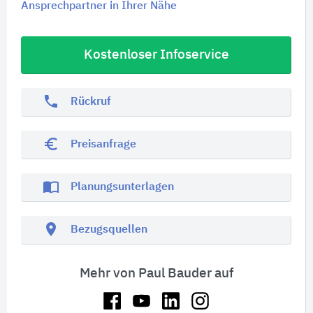
Ansprechpartner in Ihrer Nähe
Kostenloser Infoservice
phone
Rückruf
euro_symbol
Preisanfrage
import_contacts
Planungsunterlagen
location_on
Bezugsquellen
Mehr von Paul Bauder auf