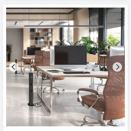
USB-Ladestationen
7
Energiesäulen
3
Mobile Energiezuführungssysteme
2
Technische Bauteile
Bitte auswählen
Technische Funktionen
Bitte auswählen