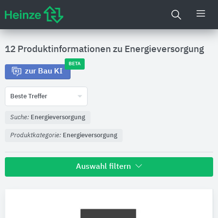
12 Produktinformationen zu
Energieversorgung
BETA
zur Bau KI
Beste Treffer
Suche:
Energieversorgung
Produktkategorie:
Energieversorgung
Auswahl filtern
Hersteller
JUNG
6
OBO Bettermann
2