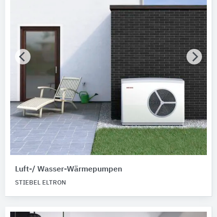
Buderus
3
AEG Haustechnik
2
Alle Hersteller anzeigen
Nachhaltigkeit
Nachhaltigkeitsinfo vorhanden
Umweltdeklarationen (EPDs)
Merkmale / Eigenschaften
Bitte auswählen
Zertifizierungen
Bitte auswählen
Luft-/ Wasser-Wärmepumpen
STIEBEL ELTRON
Produktkategorie
Wärmepumpen
17
Elektro-Flächenheizsysteme
8