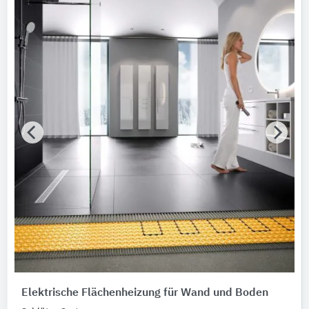
Elektro-Heizbänder
5
Elektro-Radiatoren
1
Elektro-Raumluftheizer
1
Heizkörper
1
Niederdruck-Heizkessel
1
Elektrische Flächenheizung für Wand und Boden