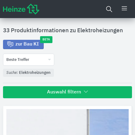
33 Produktinformationen zu
Elektroheizungen
BETA
zur Bau KI
Beste Treffer
Suche:
Elektroheizungen
Auswahl filtern
Hersteller
Chemelex Germany
5
NIBE-Systemtechnik
5
STIEBEL ELTRON
4